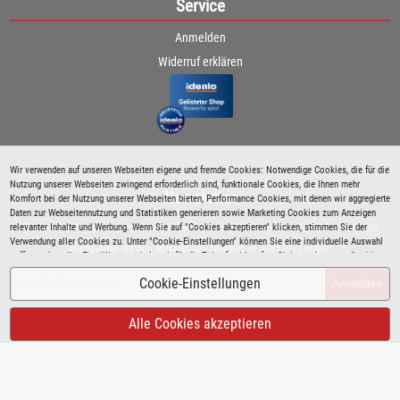
Service
Anmelden
Widerruf erklären
Wir verwenden auf unseren Webseiten eigene und fremde Cookies: Notwendige Cookies, die für die
Nutzung unserer Webseiten zwingend erforderlich sind, funktionale Cookies, die Ihnen mehr
Newsletter
Komfort bei der Nutzung unserer Webseiten bieten, Performance Cookies, mit denen wir aggregierte
Daten zur Webseitennutzung und Statistiken generieren sowie Marketing Cookies zum Anzeigen
relevanter Inhalte und Werbung. Wenn Sie auf "Cookies akzeptieren" klicken, stimmen Sie der
Bleiben Sie immer über spezielle Aktionen sowie Produktneuheiten informiert und
Verwendung aller Cookies zu. Unter "Cookie-Einstellungen" können Sie eine individuelle Auswahl
abonnieren Sie den kostenlosen Newsletter von Lutz Langer!
treffen und erteilte Einwilligungen jederzeit für die Zukunft widerrufen. Siehe auch unsere
Cookie
Richtlinie
.
Cookie-Einstellungen
Anmelden
Alle Cookies akzeptieren