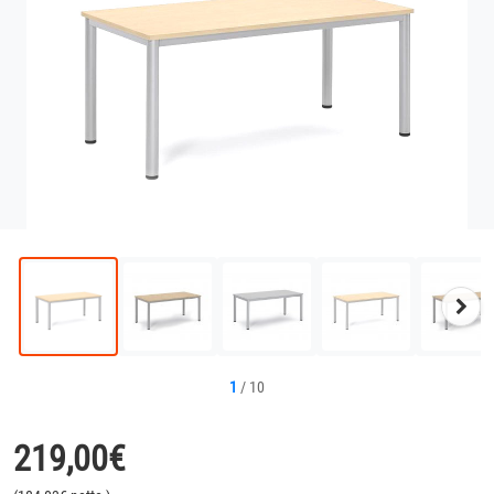
Näc
Bild
1
/
10
219,00
€