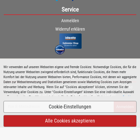
Service
Anmelden
Widerruf erklären
Wir verwenden auf unseren Webseiten eigene und fremde Cookies: Notwendige Cookies, die für die
Nutzung unserer Webseiten zwingend erforderlich sind, funktionale Cookies, die Ihnen mehr
Newsletter
Komfort bei der Nutzung unserer Webseiten bieten, Performance Cookies, mit denen wir aggregierte
Daten zur Webseitennutzung und Statistiken generieren sowie Marketing Cookies zum Anzeigen
relevanter Inhalte und Werbung. Wenn Sie auf "Cookies akzeptieren" klicken, stimmen Sie der
Bleiben Sie immer über spezielle Aktionen sowie Produktneuheiten informiert und
Verwendung aller Cookies zu. Unter "Cookie-Einstellungen" können Sie eine individuelle Auswahl
abonnieren Sie den kostenlosen Newsletter von Lutz Langer!
treffen und erteilte Einwilligungen jederzeit für die Zukunft widerrufen. Siehe auch unsere
Cookie
Richtlinie
.
Cookie-Einstellungen
Anmelden
Alle Cookies akzeptieren