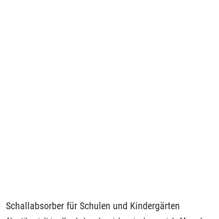
ab
6,99€
(5,87€ netto)
Betzold Schallabsorber keilförmig
Lärmschutz zur Selbstmontage - Schallabsorber keilförmig ...
ab
6,95€
(5,84€ netto)
1
Schallabsorber für Schulen und Kindergärten