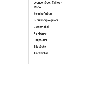
Loungemöbel, Chillout-
Sortieren nach
BE
Möbel
Schulhofmöbel
Schulhofspielgeräte
Betonmöbel
Parkbänke
Sitzpolster
Sitzsäcke
Tischkicker
Betzold Billar
Billardtisch „San Diego
ab
(814,