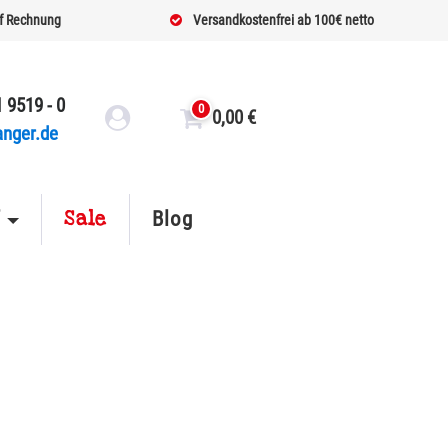
f Rechnung
Versandkostenfrei ab 100€ netto
 9519 - 0
0
0,00
€
anger.de
Sale
f
Blog