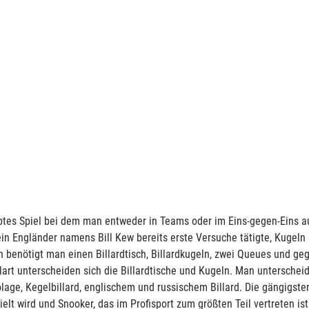
llard, inkl. Zubehör
behör Produktinformationen: •
...
b
99,00€
19€ netto)
iebtes Spiel bei dem man entweder in Teams oder im Eins-gegen-Eins auf
in Engländer namens Bill Kew bereits erste Versuche tätigte, Kugeln
 benötigt man einen Billardtisch, Billardkugeln, zwei Queues und geg
art unterscheiden sich die Billardtische und Kugeln. Man unterscheid
lage, Kegelbillard, englischem und russischem Billard. Die gängigsten
elt wird und Snooker, das im Profisport zum größten Teil vertreten ist