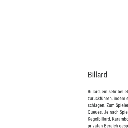
Betzold Mini-Bi
Mini-Billard, inkl. Zu
a
(83,
Billard
Billard, ein sehr bel
zurückführen, indem e
schlagen. Zum Spielen
Queues. Je nach Spiel
Kegelbillard, Karambo
privaten Bereich gespi