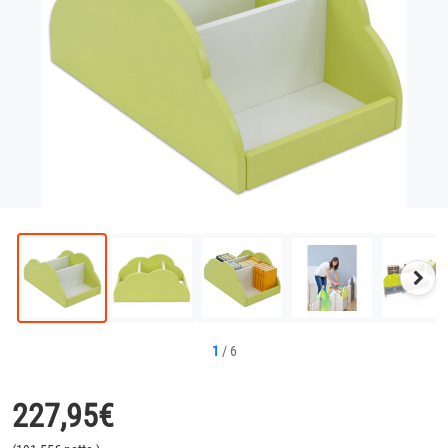
Näc
Bild
1
/
6
227,95
€