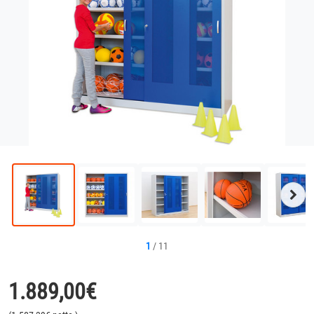
Näc
Bild
1
/
11
1.889,00
€