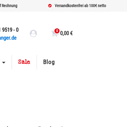
f Rechnung
Versandkostenfrei ab 100€ netto
 9519 - 0
0
0,00
€
anger.de
Sale
f
Blog