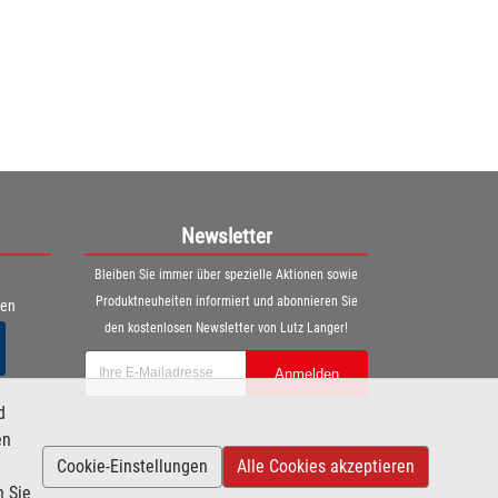
Newsletter
Bleiben Sie immer über spezielle Aktionen sowie
Produktneuheiten informiert und abonnieren Sie
ren
den kostenlosen Newsletter von Lutz Langer!
Anmelden
d
en
Cookie-Einstellungen
Alle Cookies akzeptieren
n Sie