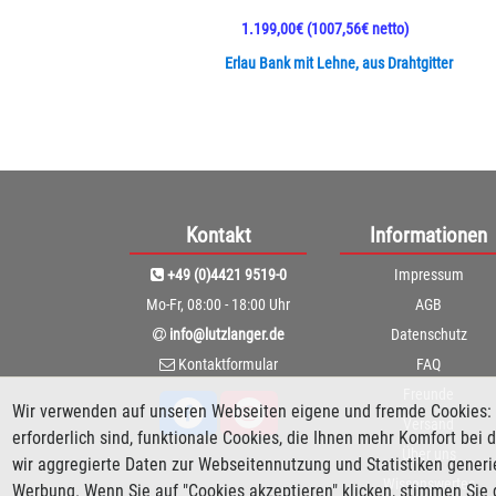
1.199,00€
(1007,56€ netto)
Erlau Bank mit Lehne, aus Drahtgitter
Kontakt
Informationen
+49 (0)4421 9519-0
Impressum
Mo-Fr, 08:00 - 18:00 Uhr
AGB
info@lutzlanger.de
Datenschutz
Kontaktformular
FAQ
Freunde
Wir verwenden auf unseren Webseiten eigene und fremde Cookies: 
Versand
erforderlich sind, funktionale Cookies, die Ihnen mehr Komfort be
Über uns
wir aggregierte Daten zur Webseitennutzung und Statistiken gener
Wissenswertes
Werbung. Wenn Sie auf "Cookies akzeptieren" klicken, stimmen Sie 