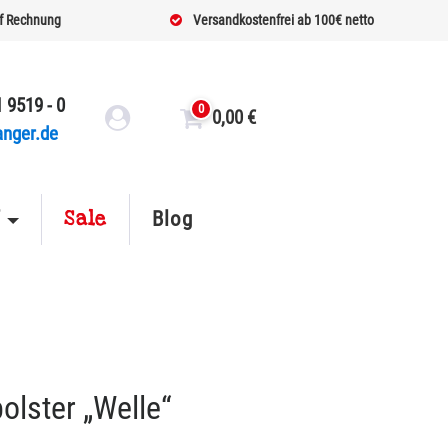
f Rechnung
Versandkostenfrei ab 100€ netto
 9519 - 0
0
0,00
€
anger.de
Sale
f
Blog
olster „Welle“