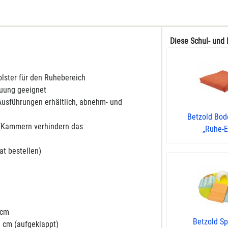
Diese Schul- und 
lster für den Ruhebereich
euung geeignet
Ausführungen erhältlich, abnehm- und
Betzold Bod
t (Kammern verhindern das
„Ruhe-Ec
t bestellen)
 cm
Betzold Sp
8 cm (aufgeklappt)