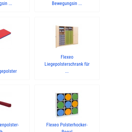
in ...
Bewegungsin ...
Flexeo
Liegepolsterschrank für
gepolster
...
enpolster-
Flexeo Polsterhocker-
h ...
Regal