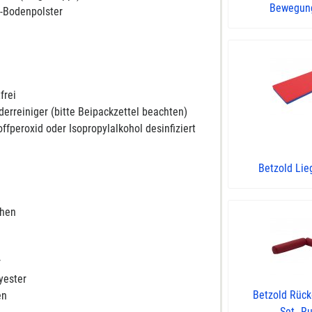
Bewegungs
l-Bodenpolster
frei
erreiniger (bitte Beipackzettel beachten)
fperoxid oder Isopropylalkohol desinfiziert
Betzold Lie
chen
r
yester
Betzold Rück
en
Set „Ru