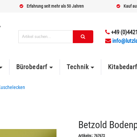
Erfahrung seit mehr als 50 Jahren
Kauf au
+49 (0)4421
info@lutzl
Bürobedarf
Technik
Kitabedar
Kuschelecken
Betzold Bodenp
Artikelnr.:
767672