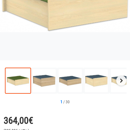
Näc
Bild
1
/
30
364,00
€