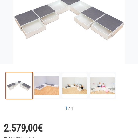
1
/
4
2.579,00
€