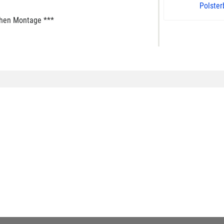
Polste
chen Montage ***