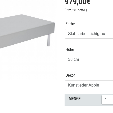
979,00
€
(
822,69
€ netto
)
Farbe
Höhe
Dekor
MENGE