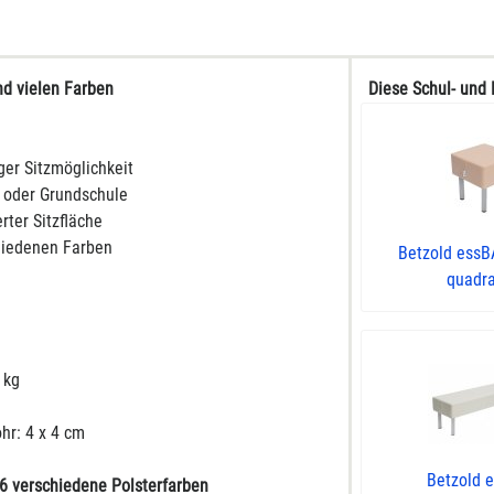
nd vielen Farben
Diese Schul- und 
ger Sitzmöglichkeit
n oder Grundschule
rter Sitzfläche
chiedenen Farben
Betzold essB
quadrat
 kg
ohr: 4 x 4 cm
Betzold 
6 verschiedene Polsterfarben