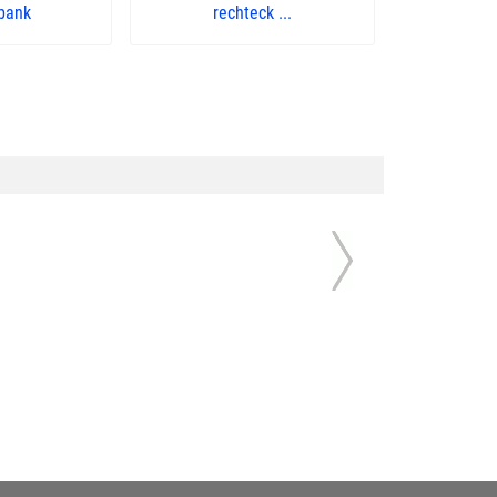
rbank
rechteck ...