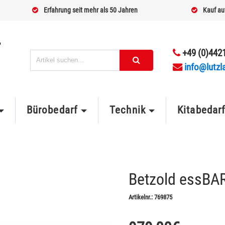
Erfahrung seit mehr als 50 Jahren
Kauf au
+49 (0)4421
info@lutzl
Bürobedarf
Technik
Kitabedar
Betzold essBAR
Artikelnr.:
769875