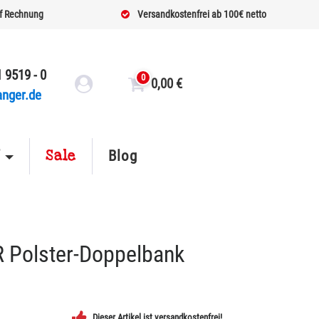
f Rechnung
Versandkostenfrei ab 100€ netto
 9519 - 0
0
0,00
€
anger.de
Sale
f
Blog
 Polster-Doppelbank
Dieser Artikel ist versandkostenfrei!