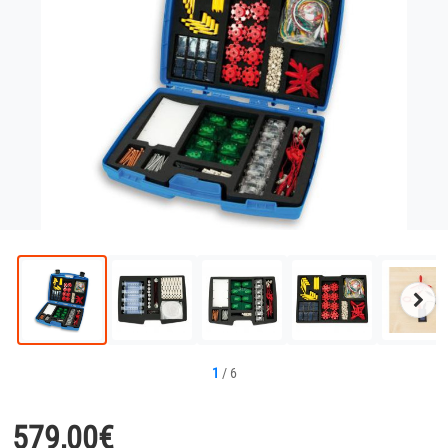
Näc
Bild
1
/
6
579,00
€