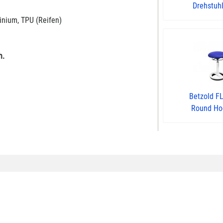
Drehstuhl 
minium, TPU (Reifen)
h.
Betzold F
Round Hock