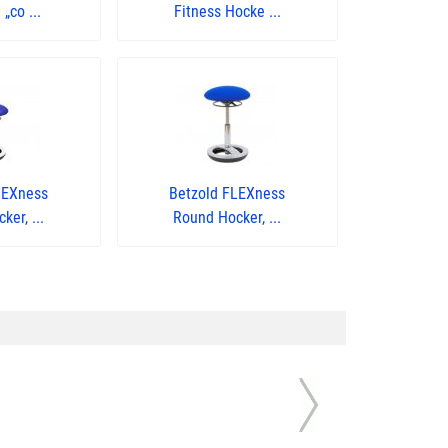
„co ...
Fitness Hocke ...
LEXness
Betzold FLEXness
er, ...
Round Hocker, ...