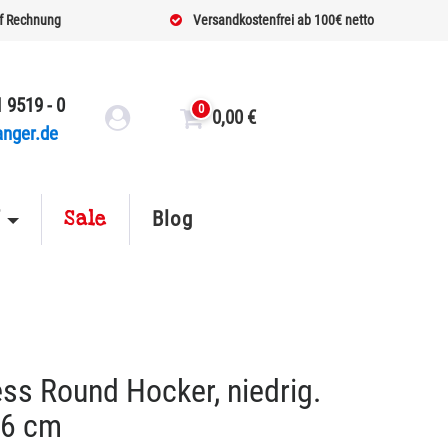
f Rechnung
Versandkostenfrei ab 100€ netto
 9519 - 0
0
0,00
€
anger.de
Sale
f
Blog
ss Round Hocker, niedrig.
46 cm