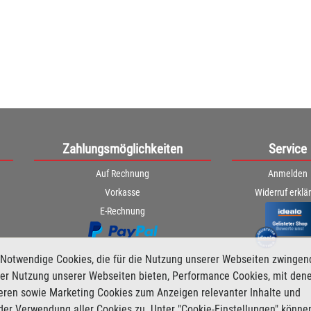
Zahlungsmöglichkeiten
Service
Auf Rechnung
Anmelden
Vorkasse
Widerruf erklä
E-Rechnung
Notwendige Cookies, die für die Nutzung unserer Webseiten zwingen
i der Nutzung unserer Webseiten bieten, Performance Cookies, mit den
ieren sowie Marketing Cookies zum Anzeigen relevanter Inhalte und
der Verwendung aller Cookies zu. Unter "Cookie-Einstellungen" könne