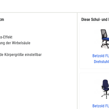
 cm
Diese Schul- und 
gs-Effekt
ung der Wirbelsäule
ede Körpergröße einstellbar
Betzold F
Drehstuhl 
Betzold F