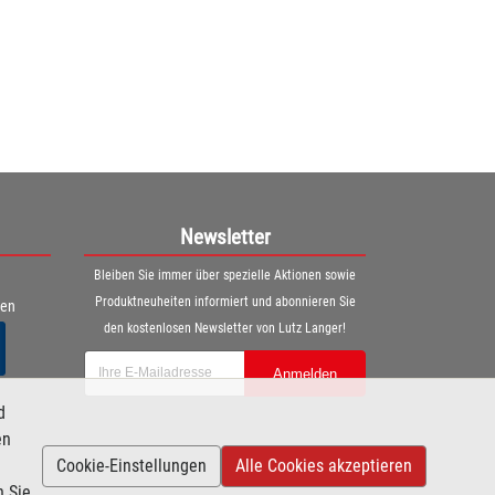
Newsletter
Bleiben Sie immer über spezielle Aktionen sowie
Produktneuheiten informiert und abonnieren Sie
ren
den kostenlosen Newsletter von Lutz Langer!
Anmelden
d
en
Cookie-Einstellungen
Alle Cookies akzeptieren
n Sie