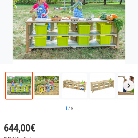
Näc
Bild
1
/
6
644,00
€