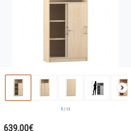
Näc
Bild
1
/
13
639,00
€