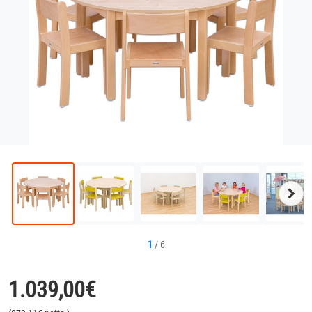
Näc
Bild
1
/
6
1.039,00
€