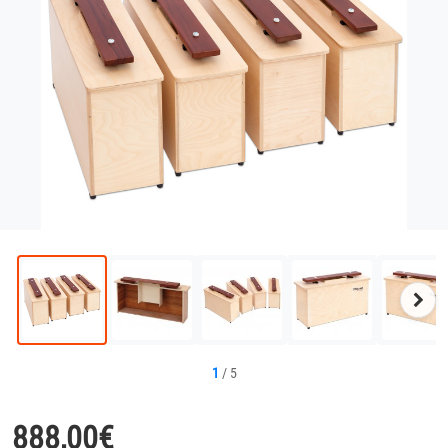
Näc
Bild
1
/
5
888,00
€