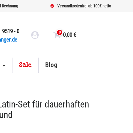
f Rechnung
Versandkostenfrei ab 100€ netto
 9519 - 0
0
0,00
€
anger.de
Sale
f
Blog
atin-Set für dauerhaften
ound