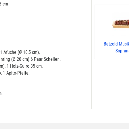
8 cm
Betzold Musi
Sopran-
 1 Afuche (Ø 10,5 cm),
enring (Ø 20 cm) 6 Paar Schellen,
 cm), 1 Holz-Guiro 35 cm,
 1 Apito-Pfeife,
h.