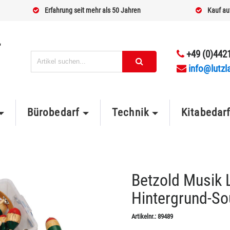
Erfahrung seit mehr als 50 Jahren
Kauf au
+49 (0)4421
info@lutzl
Bürobedarf
Technik
Kitabedar
Betzold Musik L
Hintergrund-S
Artikelnr.:
89489