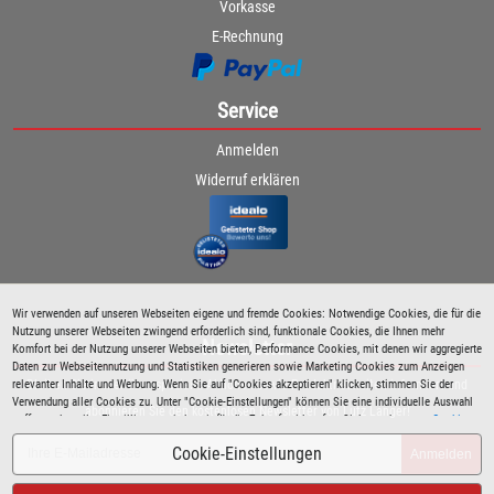
Vorkasse
E-Rechnung
Service
Anmelden
Widerruf erklären
Wir verwenden auf unseren Webseiten eigene und fremde Cookies: Notwendige Cookies, die für die
Nutzung unserer Webseiten zwingend erforderlich sind, funktionale Cookies, die Ihnen mehr
Newsletter
Komfort bei der Nutzung unserer Webseiten bieten, Performance Cookies, mit denen wir aggregierte
Daten zur Webseitennutzung und Statistiken generieren sowie Marketing Cookies zum Anzeigen
relevanter Inhalte und Werbung. Wenn Sie auf "Cookies akzeptieren" klicken, stimmen Sie der
Bleiben Sie immer über spezielle Aktionen sowie Produktneuheiten informiert und
Verwendung aller Cookies zu. Unter "Cookie-Einstellungen" können Sie eine individuelle Auswahl
abonnieren Sie den kostenlosen Newsletter von Lutz Langer!
treffen und erteilte Einwilligungen jederzeit für die Zukunft widerrufen. Siehe auch unsere
Cookie
Richtlinie
.
Cookie-Einstellungen
Anmelden