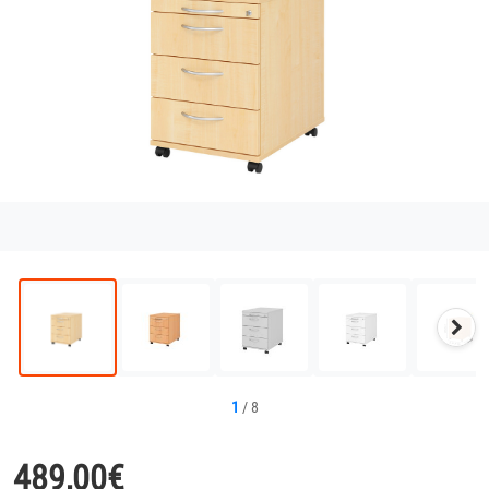
Näc
Bild
1
/
8
489,00
€