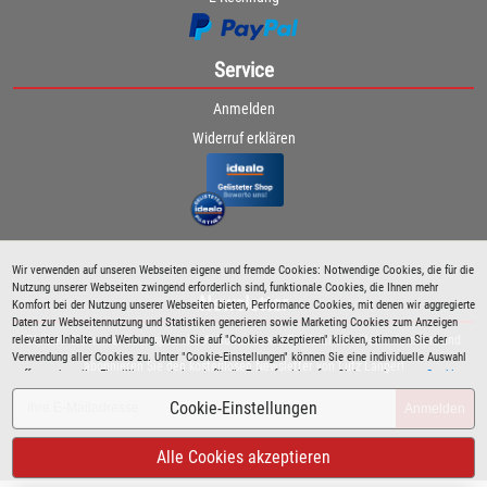
Service
Anmelden
Widerruf erklären
Wir verwenden auf unseren Webseiten eigene und fremde Cookies: Notwendige Cookies, die für die
Nutzung unserer Webseiten zwingend erforderlich sind, funktionale Cookies, die Ihnen mehr
Newsletter
Komfort bei der Nutzung unserer Webseiten bieten, Performance Cookies, mit denen wir aggregierte
Daten zur Webseitennutzung und Statistiken generieren sowie Marketing Cookies zum Anzeigen
relevanter Inhalte und Werbung. Wenn Sie auf "Cookies akzeptieren" klicken, stimmen Sie der
Bleiben Sie immer über spezielle Aktionen sowie Produktneuheiten informiert und
Verwendung aller Cookies zu. Unter "Cookie-Einstellungen" können Sie eine individuelle Auswahl
abonnieren Sie den kostenlosen Newsletter von Lutz Langer!
treffen und erteilte Einwilligungen jederzeit für die Zukunft widerrufen. Siehe auch unsere
Cookie
Richtlinie
.
Cookie-Einstellungen
Anmelden
Alle Cookies akzeptieren