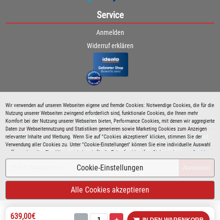
Service
Anmelden
Widerruf erklären
Wir verwenden auf unseren Webseiten eigene und fremde Cookies: Notwendige Cookies, die für die
Nutzung unserer Webseiten zwingend erforderlich sind, funktionale Cookies, die Ihnen mehr
Newsletter
Komfort bei der Nutzung unserer Webseiten bieten, Performance Cookies, mit denen wir aggregierte
Daten zur Webseitennutzung und Statistiken generieren sowie Marketing Cookies zum Anzeigen
relevanter Inhalte und Werbung. Wenn Sie auf "Cookies akzeptieren" klicken, stimmen Sie der
Bleiben Sie immer über spezielle Aktionen sowie Produktneuheiten informiert und
Verwendung aller Cookies zu. Unter "Cookie-Einstellungen" können Sie eine individuelle Auswahl
abonnieren Sie den kostenlosen Newsletter von Lutz Langer!
treffen und erteilte Einwilligungen jederzeit für die Zukunft widerrufen. Siehe auch unsere
Cookie
Richtlinie
.
Cookie-Einstellungen
Anmelden
Alle Cookies akzeptieren
639,00€
-
+
IN DEN WARENKORB