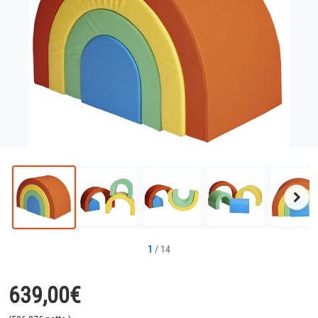
Näc
Bild
1
/
14
639,00
€