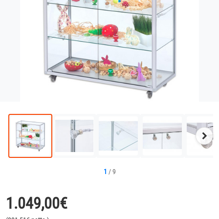
Näc
Bild
1
/
9
1.049,00
€