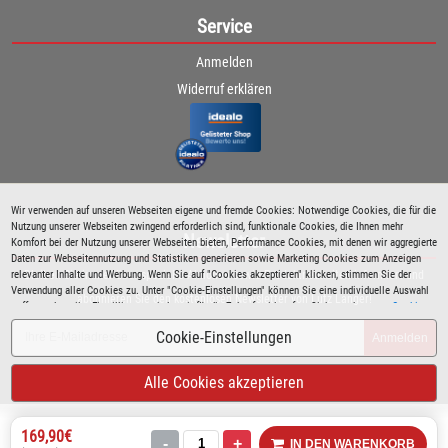
Service
Anmelden
Widerruf erklären
Wir verwenden auf unseren Webseiten eigene und fremde Cookies: Notwendige Cookies, die für die
Nutzung unserer Webseiten zwingend erforderlich sind, funktionale Cookies, die Ihnen mehr
Newsletter
Komfort bei der Nutzung unserer Webseiten bieten, Performance Cookies, mit denen wir aggregierte
Daten zur Webseitennutzung und Statistiken generieren sowie Marketing Cookies zum Anzeigen
relevanter Inhalte und Werbung. Wenn Sie auf "Cookies akzeptieren" klicken, stimmen Sie der
Bleiben Sie immer über spezielle Aktionen sowie Produktneuheiten informiert und
Verwendung aller Cookies zu. Unter "Cookie-Einstellungen" können Sie eine individuelle Auswahl
abonnieren Sie den kostenlosen Newsletter von Lutz Langer!
treffen und erteilte Einwilligungen jederzeit für die Zukunft widerrufen. Siehe auch unsere
Cookie
Richtlinie
.
Cookie-Einstellungen
Anmelden
Alle Cookies akzeptieren
169,90€
-
+
IN DEN WARENKORB