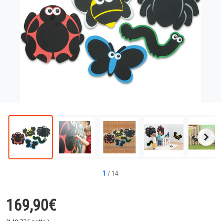
Näc
Bild
1
/
14
169,90
€