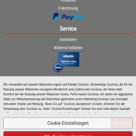
E-Rechnung
Service
Anmelden
Widerruf erklären
Wir verwenden auf unseren Webseiten eigene und fremde Cookies: Notwendige Cookies, die für die
Nutzung unserer Webseiten zwingend erforderlich sind, funktionale Cookies, die Ihnen mehr
Newsletter
Komfort bei der Nutzung unserer Webseiten bieten, Performance Cookies, mit denen wir aggregierte
Daten zur Webseitennutzung und Statistiken generieren sowie Marketing Cookies zum Anzeigen
relevanter Inhalte und Werbung. Wenn Sie auf "Cookies akzeptieren" klicken, stimmen Sie der
Bleiben Sie immer über spezielle Aktionen sowie Produktneuheiten informiert und
Verwendung aller Cookies zu. Unter "Cookie-Einstellungen" können Sie eine individuelle Auswahl
abonnieren Sie den kostenlosen Newsletter von Lutz Langer!
treffen und erteilte Einwilligungen jederzeit für die Zukunft widerrufen. Siehe auch unsere
Cookie
Richtlinie
.
Cookie-Einstellungen
Anmelden