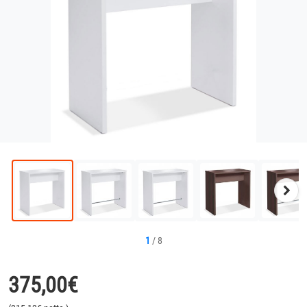
Näc
Bild
1
/
8
375,00
€