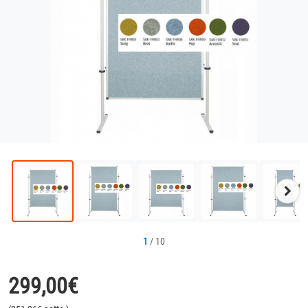
Näc
Bild
1
/
10
299,00
€