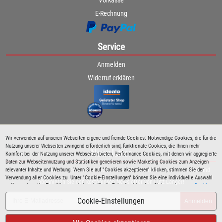
E-Rechnung
Service
Anmelden
Widerruf erklären
Wir verwenden auf unseren Webseiten eigene und fremde Cookies: Notwendige Cookies, die für die
Nutzung unserer Webseiten zwingend erforderlich sind, funktionale Cookies, die Ihnen mehr
Newsletter
Komfort bei der Nutzung unserer Webseiten bieten, Performance Cookies, mit denen wir aggregierte
Daten zur Webseitennutzung und Statistiken generieren sowie Marketing Cookies zum Anzeigen
relevanter Inhalte und Werbung. Wenn Sie auf "Cookies akzeptieren" klicken, stimmen Sie der
Bleiben Sie immer über spezielle Aktionen sowie Produktneuheiten informiert und
Verwendung aller Cookies zu. Unter "Cookie-Einstellungen" können Sie eine individuelle Auswahl
abonnieren Sie den kostenlosen Newsletter von Lutz Langer!
treffen und erteilte Einwilligungen jederzeit für die Zukunft widerrufen. Siehe auch unsere
Cookie
Richtlinie
.
Cookie-Einstellungen
Anmelden