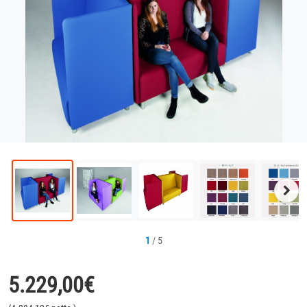
Näc
Bild
1
/
5
5.229,00
€