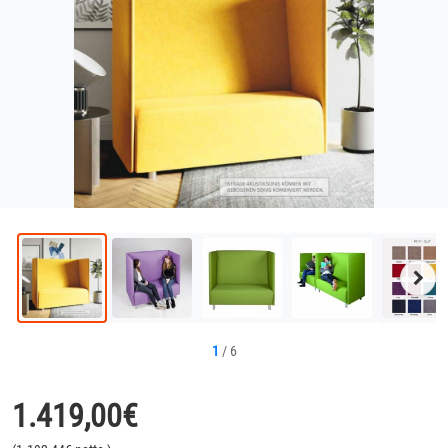
Näc
Bild
1
/
6
1.419,00
€