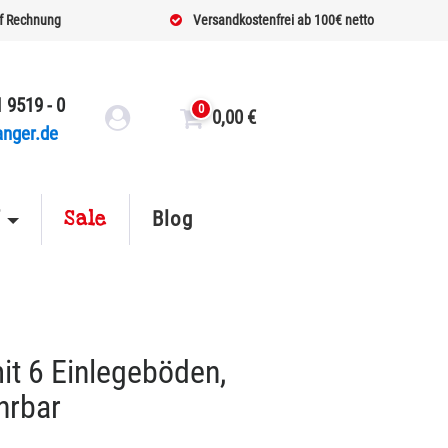
f Rechnung
Versandkostenfrei ab 100€ netto
 9519 - 0
0
0,00
€
anger.de
Sale
f
Blog
t 6 Einlegeböden,
hrbar