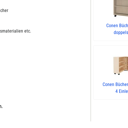
ächer
Conen Büc
smaterialien etc.
doppels
Conen Büche
4 Einle
h.