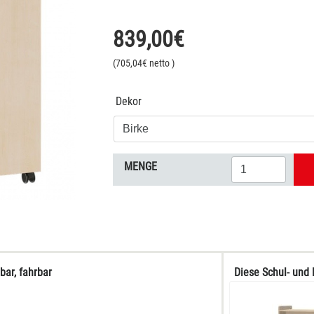
839,00
€
(
705,04
€ netto
)
Dekor
MENGE
ar, fahrbar
Diese Schul- und 