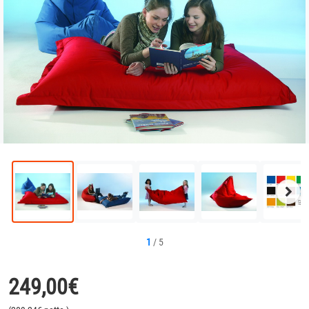
Näc
Bild
1
/
5
249,00
€