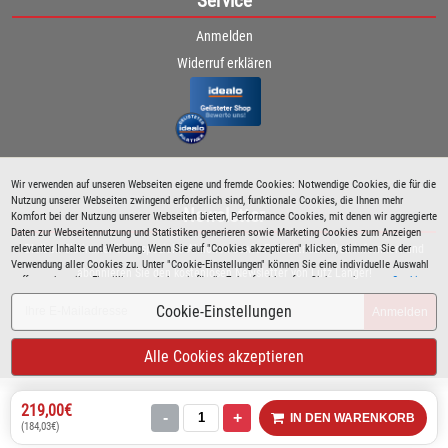
Service
Anmelden
Widerruf erklären
Wir verwenden auf unseren Webseiten eigene und fremde Cookies: Notwendige Cookies, die für die
Nutzung unserer Webseiten zwingend erforderlich sind, funktionale Cookies, die Ihnen mehr
Newsletter
Komfort bei der Nutzung unserer Webseiten bieten, Performance Cookies, mit denen wir aggregierte
Daten zur Webseitennutzung und Statistiken generieren sowie Marketing Cookies zum Anzeigen
relevanter Inhalte und Werbung. Wenn Sie auf "Cookies akzeptieren" klicken, stimmen Sie der
Bleiben Sie immer über spezielle Aktionen sowie Produktneuheiten informiert und
Verwendung aller Cookies zu. Unter "Cookie-Einstellungen" können Sie eine individuelle Auswahl
abonnieren Sie den kostenlosen Newsletter von Lutz Langer!
treffen und erteilte Einwilligungen jederzeit für die Zukunft widerrufen. Siehe auch unsere
Cookie
Richtlinie
.
Cookie-Einstellungen
Anmelden
Alle Cookies akzeptieren
219,00€
-
+
IN DEN WARENKORB
(184,03€)