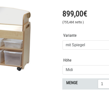
899,00
€
(
755,46
€ netto
)
Variante
Höhe
MENGE