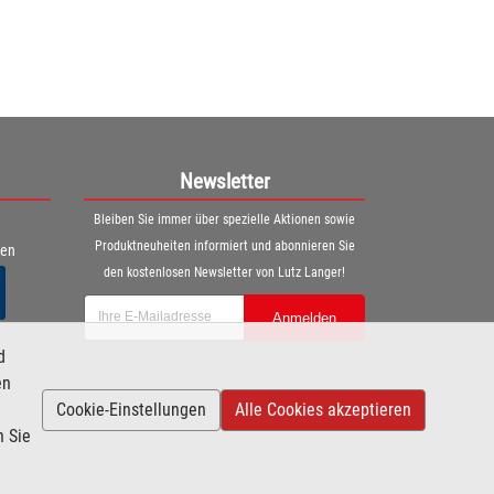
Newsletter
Bleiben Sie immer über spezielle Aktionen sowie
Produktneuheiten informiert und abonnieren Sie
ren
den kostenlosen Newsletter von Lutz Langer!
Anmelden
d
en
Cookie-Einstellungen
Alle Cookies akzeptieren
n Sie