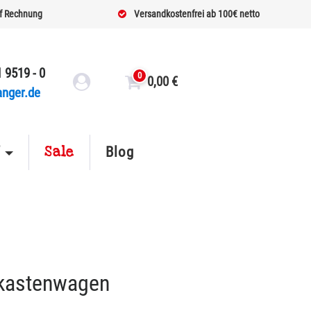
f Rechnung
Versandkostenfrei ab 100€ netto
 9519 - 0
0
0,00
€
anger.de
Sale
f
Blog
tkastenwagen