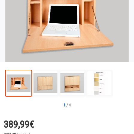
1
/
4
389,99
€