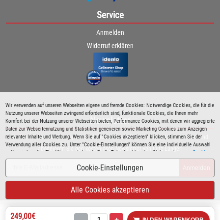
Service
Anmelden
Widerruf erklären
Wir verwenden auf unseren Webseiten eigene und fremde Cookies: Notwendige Cookies, die für die
Nutzung unserer Webseiten zwingend erforderlich sind, funktionale Cookies, die Ihnen mehr
Newsletter
Komfort bei der Nutzung unserer Webseiten bieten, Performance Cookies, mit denen wir aggregierte
Daten zur Webseitennutzung und Statistiken generieren sowie Marketing Cookies zum Anzeigen
relevanter Inhalte und Werbung. Wenn Sie auf "Cookies akzeptieren" klicken, stimmen Sie der
Bleiben Sie immer über spezielle Aktionen sowie Produktneuheiten informiert und
Verwendung aller Cookies zu. Unter "Cookie-Einstellungen" können Sie eine individuelle Auswahl
abonnieren Sie den kostenlosen Newsletter von Lutz Langer!
treffen und erteilte Einwilligungen jederzeit für die Zukunft widerrufen. Siehe auch unsere
Cookie
Richtlinie
.
Cookie-Einstellungen
Anmelden
Alle Cookies akzeptieren
249,00€
-
+
IN DEN WARENKORB