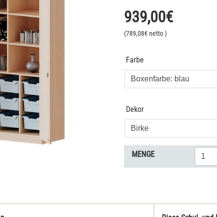
939,00
€
(
789,08
€ netto
)
Farbe
Dekor
MENGE