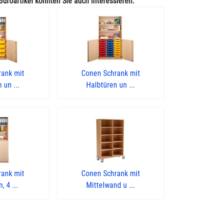
Büroartikel könnten Sie auch interessieren:
rank mit
Conen Schrank mit
 un ...
Halbtüren un ...
rank mit
Conen Schrank mit
, 4 ...
Mittelwand u ...