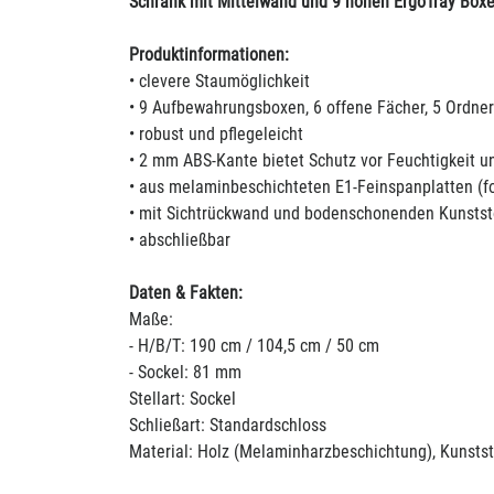
Schrank mit Mittelwand und 9 hohen ErgoTray Box
Produktinformationen:
• clevere Staumöglichkeit
• 9 Aufbewahrungsboxen, 6 offene Fächer, 5 Ordne
• robust und pflegeleicht
• 2 mm ABS-Kante bietet Schutz vor Feuchtigkeit u
• aus melaminbeschichteten E1-Feinspanplatten (fo
• mit Sichtrückwand und bodenschonenden Kunststo
• abschließbar
Daten & Fakten:
Maße:
- H/B/T: 190 cm / 104,5 cm / 50 cm
- Sockel: 81 mm
Stellart: Sockel
Schließart: Standardschloss
Material: Holz (Melaminharzbeschichtung), Kunstst