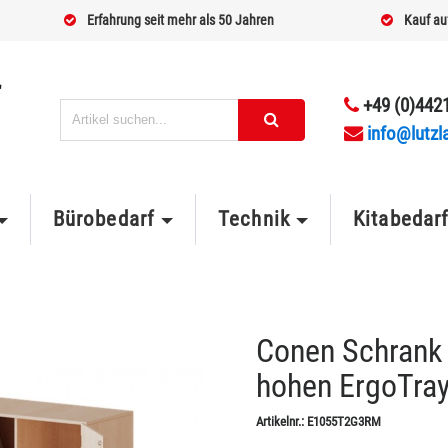
Erfahrung seit mehr als 50 Jahren
Kauf au
+49 (0)4421
info@lutzl
Bürobedarf
Technik
Kitabedar
Conen Schrank 
hohen ErgoTra
Artikelnr.:
E1055T2G3RM