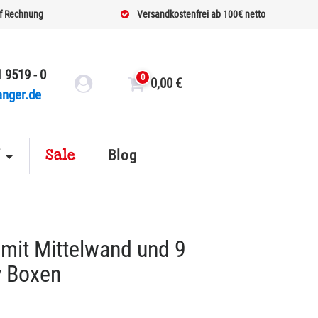
f Rechnung
Versandkostenfrei ab 100€ netto
 9519 - 0
0
0,00
€
anger.de
Sale
f
Blog
mit Mittelwand und 9
y Boxen