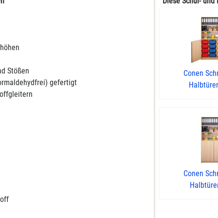
en
Diese Schul- und 
rhöhen
nd Stößen
Conen Sch
rmaldehydfrei) gefertigt
Halbtüren
ffgleitern
Conen Sch
Halbtüren
off