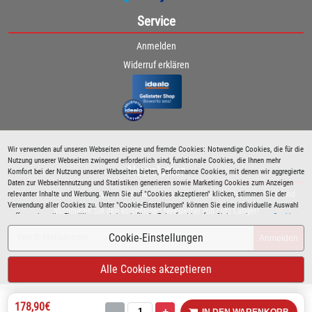
Service
Anmelden
Widerruf erklären
Wir verwenden auf unseren Webseiten eigene und fremde Cookies: Notwendige Cookies, die für die
Nutzung unserer Webseiten zwingend erforderlich sind, funktionale Cookies, die Ihnen mehr
Newsletter
Komfort bei der Nutzung unserer Webseiten bieten, Performance Cookies, mit denen wir aggregierte
Daten zur Webseitennutzung und Statistiken generieren sowie Marketing Cookies zum Anzeigen
relevanter Inhalte und Werbung. Wenn Sie auf "Cookies akzeptieren" klicken, stimmen Sie der
Bleiben Sie immer über spezielle Aktionen sowie Produktneuheiten informiert und
Verwendung aller Cookies zu. Unter "Cookie-Einstellungen" können Sie eine individuelle Auswahl
abonnieren Sie den kostenlosen Newsletter von Lutz Langer!
treffen und erteilte Einwilligungen jederzeit für die Zukunft widerrufen. Siehe auch unsere
Cookie
Richtlinie
.
Cookie-Einstellungen
Anmelden
Alle Cookies akzeptieren
178,90€
-
+
IN DEN WARENKORB