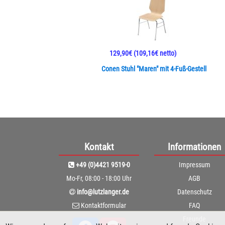
129,90€
(109,16€ netto)
Conen Stuhl "Maren" mit 4-Fuß-Gestell
Kontakt
Informationen
+49 (0)4421 9519-0
Impressum
Mo-Fr, 08:00 - 18:00 Uhr
AGB
info@lutzlanger.de
Datenschutz
Kontaktformular
FAQ
Freunde