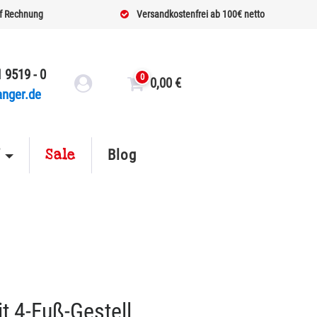
f Rechnung
Versandkostenfrei ab 100€ netto
 9519 - 0
0
0,00
€
anger.de
Sale
f
Blog
t 4-Fuß-Gestell