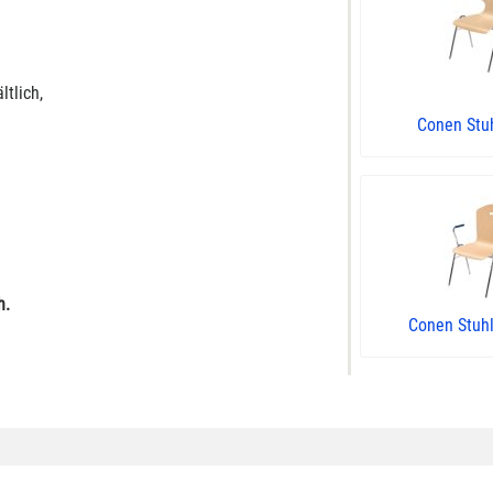
tlich,
Conen Stu
h.
Conen Stuh