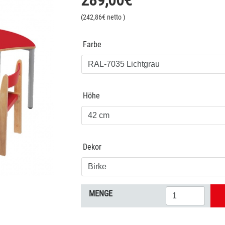
289,00
€
(
242,86
€ netto
)
Farbe
Höhe
Dekor
MENGE