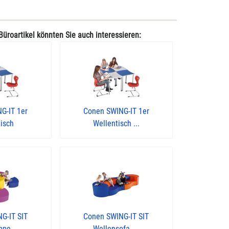
Büroartikel könnten Sie auch interessieren:
G-IT 1er
Conen SWING-IT 1er
isch
Wellentisch ...
G-IT SIT
Conen SWING-IT SIT
pe ...
Wellensofa, ...