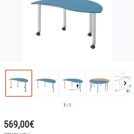
Näc
Bild
1
/
5
569,00
€