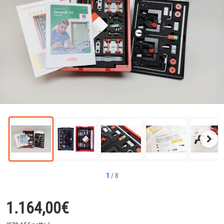
Näc
Bild
1
/
8
1.164,00
€