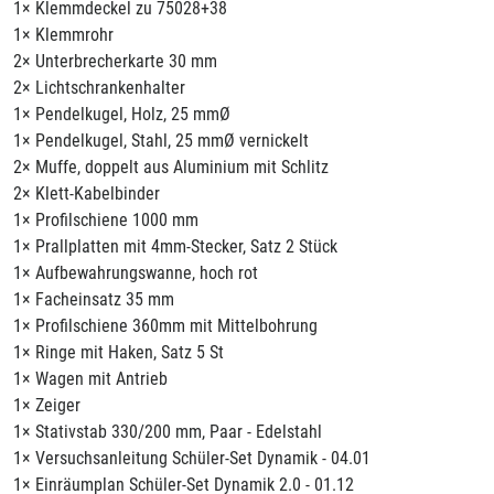
1× Klemmdeckel zu 75028+38
1× Klemmrohr
2× Unterbrecherkarte 30 mm
2× Lichtschrankenhalter
1× Pendelkugel, Holz, 25 mmØ
1× Pendelkugel, Stahl, 25 mmØ vernickelt
2× Muffe, doppelt aus Aluminium mit Schlitz
2× Klett-Kabelbinder
1× Profilschiene 1000 mm
1× Prallplatten mit 4mm-Stecker, Satz 2 Stück
1× Aufbewahrungswanne, hoch rot
1× Facheinsatz 35 mm
1× Profilschiene 360mm mit Mittelbohrung
1× Ringe mit Haken, Satz 5 St
1× Wagen mit Antrieb
1× Zeiger
1× Stativstab 330/200 mm, Paar - Edelstahl
1× Versuchsanleitung Schüler-Set Dynamik - 04.01
1× Einräumplan Schüler-Set Dynamik 2.0 - 01.12