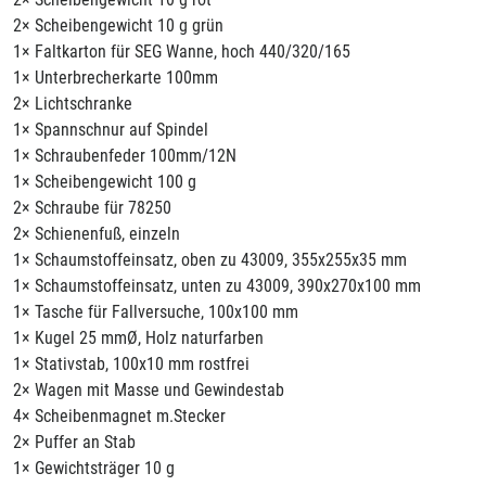
2× Scheibengewicht 10 g grün
1× Faltkarton für SEG Wanne, hoch 440/320/165
1× Unterbrecherkarte 100mm
2× Lichtschranke
1× Spannschnur auf Spindel
1× Schraubenfeder 100mm/12N
1× Scheibengewicht 100 g
2× Schraube für 78250
2× Schienenfuß, einzeln
1× Schaumstoffeinsatz, oben zu 43009, 355x255x35 mm
1× Schaumstoffeinsatz, unten zu 43009, 390x270x100 mm
1× Tasche für Fallversuche, 100x100 mm
1× Kugel 25 mmØ, Holz naturfarben
1× Stativstab, 100x10 mm rostfrei
2× Wagen mit Masse und Gewindestab
4× Scheibenmagnet m.Stecker
2× Puffer an Stab
1× Gewichtsträger 10 g