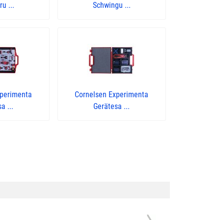
u ...
Schwingu ...
xperimenta
Cornelsen Experimenta
a ...
Gerätesa ...