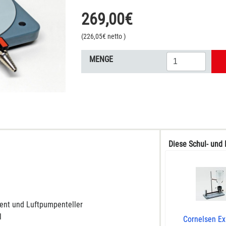
269,00
€
(
226,05
€ netto
)
MENGE
Diese Schul- und 
ient und Luftpumpenteller
l
Cornelsen E