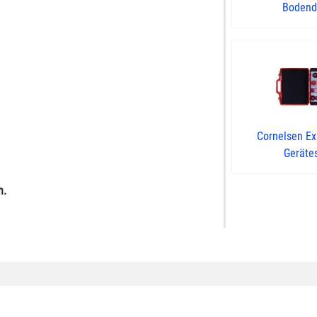
Bodendr
Cornelsen E
Gerätes
h.