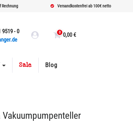
f Rechnung
Versandkostenfrei ab 100€ netto
 9519 - 0
0
0,00
€
anger.de
Sale
f
Blog
a Vakuumpumpenteller