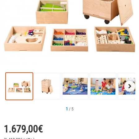
Näc
Bild
1
/
5
1.679,00
€