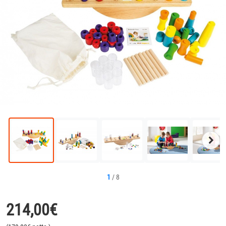
Näc
Bild
1
/
8
214,00
€