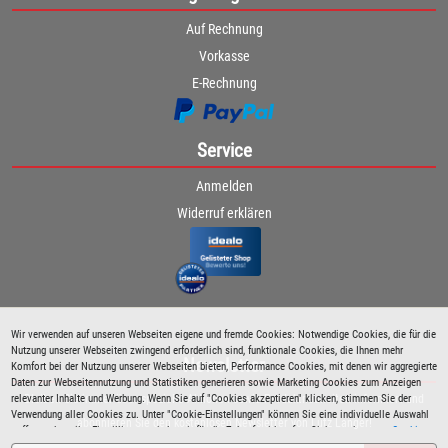
Auf Rechnung
Vorkasse
E-Rechnung
Service
Anmelden
Widerruf erklären
Wir verwenden auf unseren Webseiten eigene und fremde Cookies: Notwendige Cookies, die für die
Nutzung unserer Webseiten zwingend erforderlich sind, funktionale Cookies, die Ihnen mehr
Newsletter
Komfort bei der Nutzung unserer Webseiten bieten, Performance Cookies, mit denen wir aggregierte
Daten zur Webseitennutzung und Statistiken generieren sowie Marketing Cookies zum Anzeigen
relevanter Inhalte und Werbung. Wenn Sie auf "Cookies akzeptieren" klicken, stimmen Sie der
Bleiben Sie immer über spezielle Aktionen sowie Produktneuheiten informiert und
Verwendung aller Cookies zu. Unter "Cookie-Einstellungen" können Sie eine individuelle Auswahl
abonnieren Sie den kostenlosen Newsletter von Lutz Langer!
treffen und erteilte Einwilligungen jederzeit für die Zukunft widerrufen. Siehe auch unsere
Cookie
Richtlinie
.