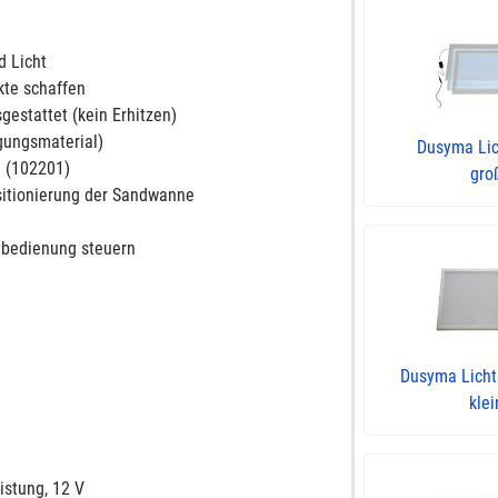
d Licht
kte schaffen
gestattet (kein Erhitzen)
gungsmaterial)
Dusyma Lic
a (102201)
gro
sitionierung der Sandwanne
rnbedienung steuern
Dusyma Licht
klei
istung, 12 V