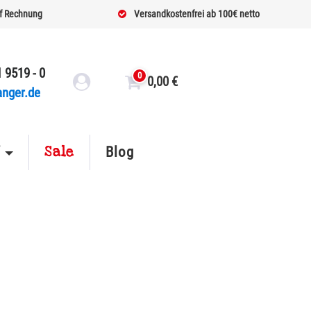
f Rechnung
Versandkostenfrei ab 100€ netto
 9519 - 0
0
0,00
€
anger.de
Sale
f
Blog