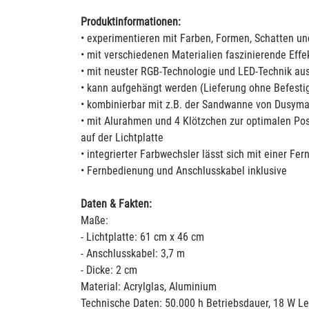
Produktinformationen:
• experimentieren mit Farben, Formen, Schatten un
• mit verschiedenen Materialien faszinierende Effe
• mit neuster RGB-Technologie und LED-Technik aus
• kann aufgehängt werden (Lieferung ohne Befesti
• kombinierbar mit z.B. der Sandwanne von Dusym
• mit Alurahmen und 4 Klötzchen zur optimalen Po
auf der Lichtplatte
• integrierter Farbwechsler lässt sich mit einer Fe
• Fernbedienung und Anschlusskabel inklusive
Daten & Fakten:
Maße:
- Lichtplatte: 61 cm x 46 cm
- Anschlusskabel: 3,7 m
- Dicke: 2 cm
Material: Acrylglas, Aluminium
Technische Daten: 50.000 h Betriebsdauer, 18 W Le