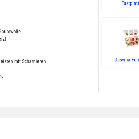
Tastplatt
 Baumwolle
eizt
Dusyma Füh
leisten mit Scharnieren
h.