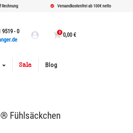
f Rechnung
Versandkostenfrei ab 100€ netto
 9519 - 0
0
0,00
€
anger.de
Sale
f
Blog
® Fühlsäckchen