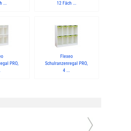
 ...
12 Fäch ...
eo
Flexeo
regal PRO,
Schulranzenregal PRO,
.
4 ...