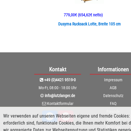
779,00€
(654,62€ netto)
Dusyma Rucksack Lotte, Breite 105 cm
Kontakt
Informationen
+49 (0)4421 9519-0
Impressum
Mo-Fr, 08:00 - 18:00 Uhr
AGB
info@lutzlanger.de
Datenschutz
Kontaktformular
FAQ
Freunde
Wir verwenden auf unseren Webseiten eigene und fremde Cookies: 
Versand
erforderlich sind, funktionale Cookies, die Ihnen mehr Komfort be
Über uns
wir aggregierte Daten zur Webseitennutzung und Statistiken gener