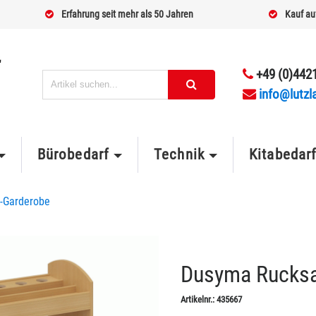
Erfahrung seit mehr als 50 Jahren
Kauf au
+49 (0)4421
info@lutzl
Bürobedarf
Technik
Kitabedar
n-Garderobe
Dusyma Rucksac
Artikelnr.:
435667