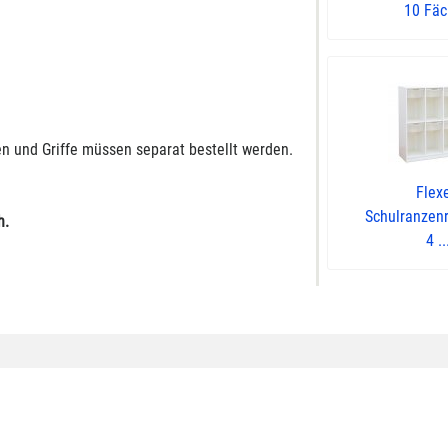
10 Fäch
en und Griffe müssen separat bestellt werden.
Flex
Schulranzen
h.
4 ..