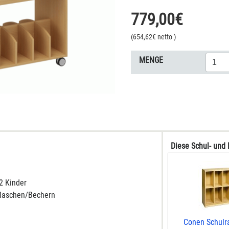
779,00
€
(
654,62
€ netto
)
MENGE
Diese Schul- und 
12 Kinder
flaschen/Bechern
Conen Schulr