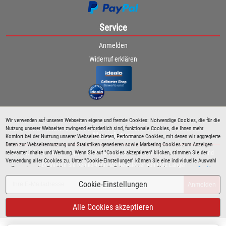
Service
Anmelden
Widerruf erklären
Wir verwenden auf unseren Webseiten eigene und fremde Cookies: Notwendige Cookies, die für die
Nutzung unserer Webseiten zwingend erforderlich sind, funktionale Cookies, die Ihnen mehr
Newsletter
Komfort bei der Nutzung unserer Webseiten bieten, Performance Cookies, mit denen wir aggregierte
Daten zur Webseitennutzung und Statistiken generieren sowie Marketing Cookies zum Anzeigen
relevanter Inhalte und Werbung. Wenn Sie auf "Cookies akzeptieren" klicken, stimmen Sie der
Bleiben Sie immer über spezielle Aktionen sowie Produktneuheiten informiert und
Verwendung aller Cookies zu. Unter "Cookie-Einstellungen" können Sie eine individuelle Auswahl
abonnieren Sie den kostenlosen Newsletter von Lutz Langer!
treffen und erteilte Einwilligungen jederzeit für die Zukunft widerrufen. Siehe auch unsere
Cookie
Richtlinie
.
Cookie-Einstellungen
Anmelden
Alle Cookies akzeptieren